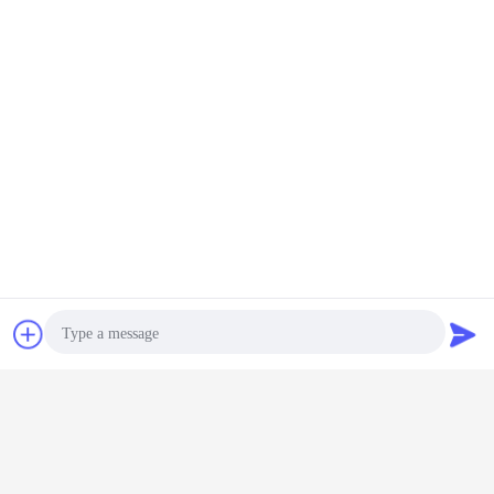
συστήματα θέρμανσης επαγωγής
Ετικέττες:
,
διαδικασία θέρμανσης επαγωγής
,
Συσκευές θέρμανσης επαγωγής
Αποκτήστε την καλύτερη τιμή για
συζήτηση
Ζητήστε ένα
απόσπασμα
6KW υπερβολικός εξοπλισμός
θέρμανσης επαγωγής υψηλής
συχνότητας ενιαίας φάσης για το
σωλήνα & το σωλήνα μετάλλων
Photo
Να συνεχίσει