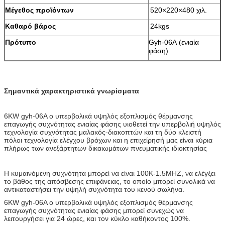
Μέγεθος προϊόντων
520×220×480 χιλ.
Καθαρό βάρος
24kgs
Πρότυπο
Gyh-06A (ενιαία
φάση)
Σημαντικά χαρακτηριστικά γνωρίσματα
6KW gyh-06A ο υπερβολικά υψηλός εξοπλισμός θέρμανσης
επαγωγής συχνότητας ενιαίας φάσης υιοθετεί την υπερβολιή υψηλός
τεχνολογία συχνότητας μαλακός-διακοπτών και τη δύο κλειστή
πόλοι τεχνολογία ελέγχου βρόχων και η επιχείρησή μας είναι κύρια
πλήρως των ανεξάρτητων δικαιωμάτων πνευματικής ιδιοκτησίας
Η κυμαινόμενη συχνότητα μπορεί να είναι 100K-1.5MHZ, να ελέγξει
το βάθος της απόσβεσης επιφάνειας, το οποίο μπορεί συνολικά να
αντικαταστήσει την υψηλή συχνότητα του κενού σωλήνα.
6KW gyh-06A ο υπερβολικά υψηλός εξοπλισμός θέρμανσης
επαγωγής συχνότητας ενιαίας φάσης μπορεί συνεχώς να
λειτουργήσει για 24 ώρες, και τον κύκλο καθήκοντος 100%.