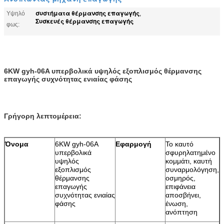
συστήματα θέρμανσης επαγωγής
Υψηλό
,
Συσκευές θέρμανσης επαγωγής
φως:
6KW gyh-06A υπερβολικά υψηλός εξοπλισμός θέρμανσης
επαγωγής συχνότητας ενιαίας φάσης
Γρήγορη λεπτομέρεια:
Όνομα
6KW gyh-06A
Εφαρμογή
Το καυτό
υπερβολικά
σφυρηλατημένο
υψηλός
κομμάτι, καυτή
εξοπλισμός
συναρμολόγηση,
θέρμανσης
οσμηρός,
επαγωγής
επιφάνεια
συχνότητας ενιαίας
αποσβήνει,
φάσης
ένωση,
ανόπτηση