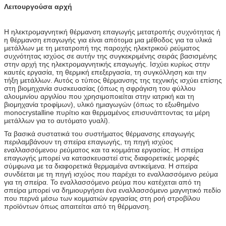
Λειτουργούσα αρχή
Η ηλεκτρομαγνητική θέρμανση επαγωγής μετατροπής συχνότητας ή
η θέρμανση επαγωγής για είναι απότομα μια μέθοδος για τα υλικά
μετάλλων με τη μετατροπή της παροχής ηλεκτρικού ρεύματος
συχνότητας ισχύος σε αυτήν της συγκεκριμένης σειράς βασισμένης
στην αρχή της ηλεκτρομαγνητικής επαγωγής. Ισχύει κυρίως στην
καυτές εργασία, τη θερμική επεξεργασία, τη συγκόλληση και την
τήξη μετάλλων. Αυτός ο τύπος θέρμανσης της τεχνικής ισχύει επίσης
στη βιομηχανία συσκευασίας (όπως η σφράγιση του φύλλου
αλουμινίου αργιλίου που χρησιμοποιείται στην ιατρική και τη
βιομηχανία τροφίμων), υλικό ημιαγωγών (όπως το εξωθημένο
monocrystalline πυρίτιο και θερμαμένος επισυνάπτοντας τα μέρη
μετάλλων για το αυτόματο γυαλί).
Τα βασικά συστατικά του συστήματος θέρμανσης επαγωγής
περιλαμβάνουν τη σπείρα επαγωγής, τη πηγή ισχύος
εναλλασσόμενου ρεύματος και τα κομμάτια εργασίας. Η σπείρα
επαγωγής μπορεί να κατασκευαστεί στις διαφορετικές μορφές
σύμφωνα με τα διαφορετικά θερμαμένα αντικείμενα. Η σπείρα
συνδέεται με τη πηγή ισχύος που παρέχει το εναλλασσόμενο ρεύμα
για τη σπείρα. Το εναλλασσόμενο ρεύμα που κατέχεται από τη
σπείρα μπορεί να δημιουργήσει ένα εναλλασσόμενο μαγνητικό πεδίο
που περνά μέσω των κομματιών εργασίας στη ροή στροβίλου
προϊόντων όπως απαιτείται από τη θέρμανση.