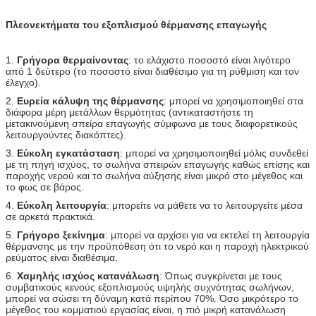
Πλεονεκτήματα του εξοπλισμού θέρμανσης επαγωγής
1.
Γρήγορα θερμαίνοντας
: το ελάχιστο ποσοστό είναι λιγότερο
από 1 δεύτερο (το ποσοστό είναι διαθέσιμο για τη ρύθμιση και τον
έλεγχο).
2.
Ευρεία κάλυψη της θέρμανσης
: μπορεί να χρησιμοποιηθεί στα
διάφορα μέρη μετάλλων θερμότητας (αντικαταστήστε τη
μετακινούμενη σπείρα επαγωγής σύμφωνα με τους διαφορετικούς
λειτουργούντες διακόπτες).
3.
Εύκολη εγκατάσταση
: μπορεί να χρησιμοποιηθεί μόλις συνδεθεί
με τη πηγή ισχύος, το σωλήνα σπειρών επαγωγής καθώς επίσης και
παροχής νερού και το σωλήνα αύξησης είναι μικρό στο μέγεθος και
το φως σε βάρος.
4.
Εύκολη λειτουργία
: μπορείτε να μάθετε να το λειτουργείτε μέσα
σε αρκετά πρακτικά.
5.
Γρήγορο ξεκίνημα
: μπορεί να αρχίσει για να εκτελεί τη λειτουργία
θέρμανσης με την προϋπόθεση ότι το νερό και η παροχή ηλεκτρικού
ρεύματος είναι διαθέσιμα.
6.
Χαμηλής ισχύος κατανάλωση
: Όπως συγκρίνεται με τους
συμβατικούς κενούς εξοπλισμούς υψηλής συχνότητας σωλήνων,
μπορεί να σώσει τη δύναμη κατά περίπου 70%. Όσο μικρότερο το
μέγεθος του κομματιού εργασίας είναι, η πιό μικρή κατανάλωση