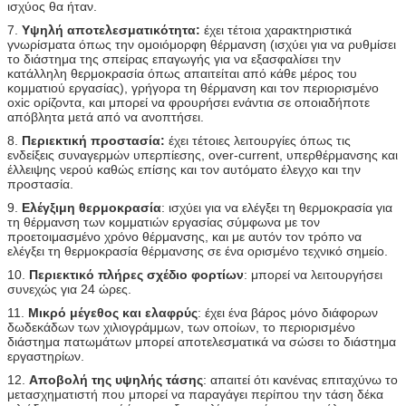
ισχύος θα ήταν.
7.
Υψηλή αποτελεσματικότητα:
έχει τέτοια χαρακτηριστικά
γνωρίσματα όπως την ομοιόμορφη θέρμανση (ισχύει για να ρυθμίσει
το διάστημα της σπείρας επαγωγής για να εξασφαλίσει την
κατάλληλη θερμοκρασία όπως απαιτείται από κάθε μέρος του
κομματιού εργασίας), γρήγορα τη θέρμανση και τον περιορισμένο
oxic ορίζοντα, και μπορεί να φρουρήσει ενάντια σε οποιαδήποτε
απόβλητα μετά από να ανοπτήσει.
8.
Περιεκτική προστασία:
έχει τέτοιες λειτουργίες όπως τις
ενδείξεις συναγερμών υπερπίεσης, over-current, υπερθέρμανσης και
έλλειψης νερού καθώς επίσης και τον αυτόματο έλεγχο και την
προστασία.
9.
Ελέγξιμη θερμοκρασία
: ισχύει για να ελέγξει τη θερμοκρασία για
τη θέρμανση των κομματιών εργασίας σύμφωνα με τον
προετοιμασμένο χρόνο θέρμανσης, και με αυτόν τον τρόπο να
ελέγξει τη θερμοκρασία θέρμανσης σε ένα ορισμένο τεχνικό σημείο.
10.
Περιεκτικό πλήρες σχέδιο φορτίων
: μπορεί να λειτουργήσει
συνεχώς για 24 ώρες.
11.
Μικρό μέγεθος και ελαφρύς
: έχει ένα βάρος μόνο διάφορων
δωδεκάδων των χιλιογράμμων, των οποίων, το περιορισμένο
διάστημα πατωμάτων μπορεί αποτελεσματικά να σώσει το διάστημα
εργαστηρίων.
12.
Αποβολή της υψηλής τάσης
: απαιτεί ότι κανένας επιταχύνω το
μετασχηματιστή που μπορεί να παραγάγει περίπου την τάση δέκα