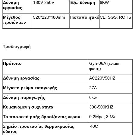
Δύναμη
180V-250V
Έξω δύναμη
6KW
εργασίας
Μέγεθος
520*220*480mm
Πιστοποιητικό
CE, SGS, ROHS
προϊόντων
Προδιαγραφή
Πρότυπο
Gyh-06A (ενιαία
φάση)
Δύναμη εργασίας
AC220V50HZ
Μέγιστο ρεύμα εισαγωγής
27A
Δύναμη παραγωγής
6kw
Κυμαινόμενη συχνότητα
300-500KHZ
Το ποσοστό ροής δροσίζοντας νερού
0.2Mpa, 3 λ/λ
Σημείο προστασίας θερμοκρασίας
40C
ύδατος