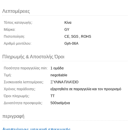
Λεπτομέρειες
Τόπος καταγωγής:
Κίνα
Μάρκα:
GY
Πιστοποίηση:
CE, SGS , ROHS
Αριθμό μοντέλου:
Gyh-06A
Πληρωμής & Αποστολής Όροι
Ποσότητα παραγγελίας min:
1 ομάδα
Τιμή:
negotiable
Συσκευασία λεπτομέρειες:
ΞΎΛΙΝΑ ΠΛΑΊΣΙΟ
Χρόνος παράδοσης:
εξαρτηθείτε σε παραγγελία και τον προορισμό
Όροι πληρωμής:
TT
Δυνατότητα προσφοράς:
500set/μήνα
περιγραφή
Ανοπτώντας μηχανή επαγωγής