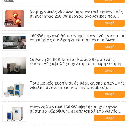
βιομηχανικός άξονας θερμαστρών επαγωγής
συχνότητας 250KW έξοχος ακουστικός που
αποσβήνει τον ηλεκτρομαγνητικό εξοπλισμό
επαφή
θέρμανσης
160KW μηχανή θέρμανσης επαγωγής για τη σε
απευθείας σύνδεση ανόπτηση ανοξείδωτου
επαφή
Συσκευή 30-80KHZ εξοπλισμού θέρμανσης
επαγωγής υψηλής συχνότητας σφυρηλάτησης/
συναρμολογήσεων
επαφή
Τριφασικός εξοπλισμός θέρμανσης επαγωγής
υψηλής συχνότητας για την απόσβεση
επιφάνειας, 30-80KHZ
επαφή
επαγγελματικό 160KW υψηλής συχνότητας
σύστημα υδρόψυξης εξοπλισμού επαγωγής
επεξεργαμένος με θερμότητα
επαφή