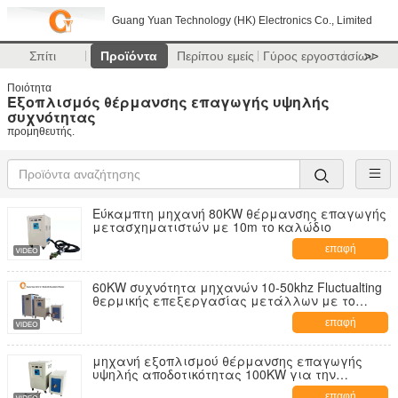
Guang Yuan Technology (HK) Electronics Co., Limited
Σπίτι
Προϊόντα
Περίπου εμείς
Γύρος εργοστασίων
>>
Ποιότητα
Εξοπλισμός θέρμανσης επαγωγής υψηλής
συχνότητας
προμηθευτής.
Εύκαμπτη μηχανή 80KW θέρμανσης επαγωγής
μετασχηματιστών με 10m το καλώδιο
επαφή
60KW συχνότητα μηχανών 10-50khz Fluctualting
θερμικής επεξεργασίας μετάλλων με το
βιομηχανικό ψυγείο
επαφή
μηχανή εξοπλισμού θέρμανσης επαγωγής
υψηλής αποδοτικότητας 100KW για την
απόσβεση εργαλείων, 360V-520V
επαφή