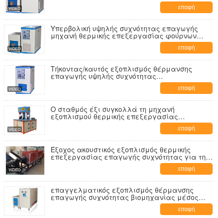
απόσβεση επιφάνειας, 50-150KHZ
επαφή
Υπερβολική υψηλής συχνότητας επαγωγής
μηχανή θερμικής επεξεργασίας φούρνων
αποσβήνοντας, SGS ROHS CE
επαφή
Τήκοντας/καυτός εξοπλισμός θέρμανσης
επαγωγής υψηλής συχνότητας
συναρμολογήσεων υπερβολικός 360V-520V
επαφή
Ο σταθμός έξι συγκολλά τη μηχανή
εξοπλισμού θερμικής επεξεργασίας
επαγωγής συγκόλλησης για τη συγκόλληση
επαφή
Έξοχος ακουστικός εξοπλισμός θερμικής
επεξεργασίας επαγωγής συχνότητας για την
ανοπτώντας μηχανή επαγωγής
επαφή
επαγγελματικός εξοπλισμός θέρμανσης
επαγωγής συχνότητας βιομηχανίας μέσος
250KW
επαφή