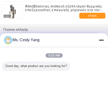
Αποσβήνοντας συσκευή εξοπλισμού θερμικής
επεξεργασίας επαγωγής μηχανών για την
απόσβεση χάλυβα
επαφή
Γλώσσα αλλαγής
Greek
Ms. Cindy Yang
5:23 AM
Σπίτι
|
Περίπου εμείς
|
Μας ελάτε σε επαφή με
|
Sitemap
|
Πολιτική Απορρήτου
Άποψη υπολογιστών γραφείου
Good day, what product are you looking for?
Copyright © 2014 - 2026 Guang Yuan Technology (HK) Electronics Co.,
Limited.
All rights reserved.