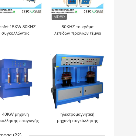
osfet 15KW 80KHZ
80KHZ το κράμα
συγκολλώντας
λεπίδων πριονιών τέμνει
οπλισμός επαγωγής
τη συγκολλώντας μηχανή
α το σωλήνα χαλκού
25KW επαγωγής
ΎΤΕΡΗ ΤΙΜΉ
ΚΑΛΎΤΕΡΗ ΤΙΜΉ
40KW μηχανή
ηλεκτρομαγνητική
κόλλησης επαγωγής
μηχανή συγκόλλησης
ψηλής συχνότητας
επαγωγής υψηλής
BT, ηλεκτρική 40KW
συχνότητας για τη
τητας
(22)