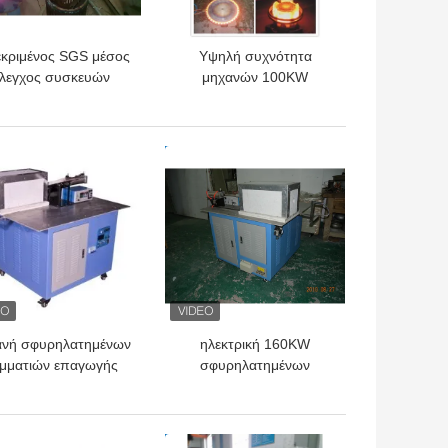
εκριμένος SGS μέσος
Υψηλή συχνότητα
λεγχος συσκευών
μηχανών 100KW
ρμανσης επαγωγής
θερμικής επεξεργασίας
συχνότητας IGBT
επαγωγής απόσβεσης
εργαλείων/άξονων
ΎΤΕΡΗ ΤΙΜΉ
ΚΑΛΎΤΕΡΗ ΤΙΜΉ
ανή σφυρηλατημένων
ηλεκτρική 160KW
μματιών επαγωγής
σφυρηλατημένων
ομηχανίας 40KW του
κομματιών μηχανή
πλισμού θερμαστρών
θέρμανσης επαγωγής
επαγωγής
συχνότητας φούρνων
ΎΤΕΡΗ ΤΙΜΉ
ΚΑΛΎΤΕΡΗ ΤΙΜΉ