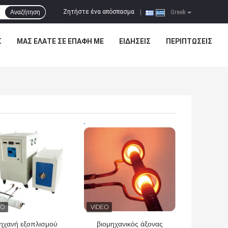
Ζητήστε ένα απόσπασμα
Αναζήτηση
|
Greek
Σ
ΜΑΣ ΕΛΆΤΕ ΣΕ ΕΠΑΦΉ ΜΕ
ΕΙΔΉΣΕΙΣ
ΠΕΡΙΠΤΏΣΕΙΣ
ΎΤΕΡΗ ΤΙΜΉ
ΚΑΛΎΤΕΡΗ ΤΙΜΉ
ηχανή εξοπλισμού
βιομηχανικός άξονας