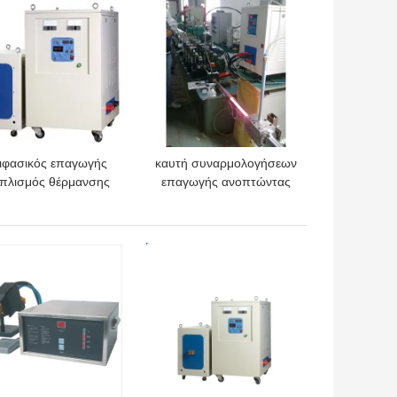
μέση
ιφασικός επαγωγής
καυτή συναρμολογήσεων
οπλισμός θέρμανσης
επαγωγής ανοπτώντας
αγωγής συχνότητας
μηχανή θερμαστρών
ιώνοντας φούρνων
επαγωγής συχνότητας
μέσος 160KW
μηχανών έξοχη
ΎΤΕΡΗ ΤΙΜΉ
ΚΑΛΎΤΕΡΗ ΤΙΜΉ
ακουστική