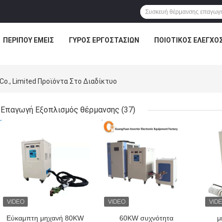
ΠΕΡΊΠΟΥ ΕΜΕΊΣ
ΓΎΡΟΣ ΕΡΓΟΣΤΑΣΊΩΝ
ΠΟΙΟΤΙΚΌΣ ΈΛΕΓΧΟ
Co., Limited Προϊόντα Στο Διαδίκτυο
Επαγωγή Εξοπλισμός θέρμανσης
(37)
ΚΑΛΎΤΕΡΗ ΤΙΜΉ
ΚΑΛΎΤΕΡΗ ΤΙΜΉ
ΚΑΛ
Εύκαμπτη μηχανή 80KW
60KW συχνότητα
μ