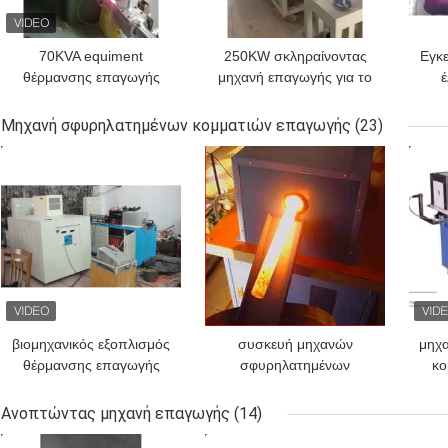
70KVA equiment
250KW σκληραίνοντας
Εγκ
θέρμανσης επαγωγής
μηχανή επαγωγής για το
έ
υψηλής συχνότητας για
μήκος 1500mm άξονων
θέ
την ανόπτηση on-line να
Dia300mm σκλήρυνση
Μηχανή σφυρηλατημένων κομματιών επαγωγής
(23)
θερμάνει
άξονων
ΚΑΛΎΤΕΡΗ ΤΙΜΉ
ΚΑΛΎΤΕΡΗ ΤΙΜΉ
ΚΑΛ
βιομηχανικός εξοπλισμός
συσκευή μηχανών
μηχ
θέρμανσης επαγωγής
σφυρηλατημένων
κο
συχνότητας 300KW
κομματιών επαγωγής
βι
έξοχος ακουστικός με τη
θέρμανσης φραγμών
εξο
Ανοπτώντας μηχανή επαγωγής
(14)
σφυρηλάτηση του
χάλυβα 1530mm, 180V-
ΚΑΛΎΤΕΡΗ ΤΙΜΉ
ΚΑΛΎΤΕΡΗ ΤΙΜΉ
ΚΑΛ