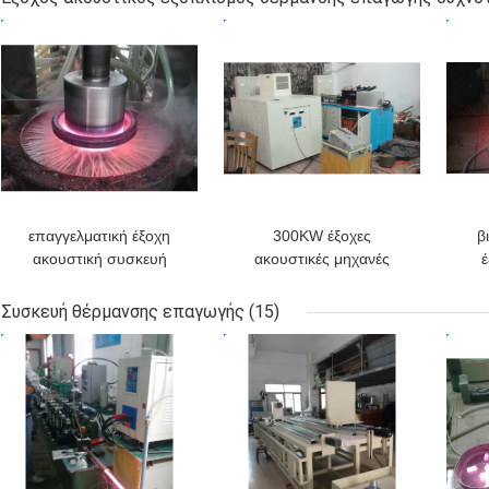
συγκόλλησης 80KW
μη
ΚΑΛΎΤΕΡΗ ΤΙΜΉ
ΚΑΛΎΤΕΡΗ ΤΙΜΉ
ΚΑΛ
επαγγελματική έξοχη
300KW έξοχες
β
ακουστική συσκευή
ακουστικές μηχανές
έ
εξοπλισμού θέρμανσης
εξοπλισμού θέρμανσης
εξ
επαγωγής συχνότητας
λειώνοντας φούρνων
επα
Συσκευή θέρμανσης επαγωγής
(15)
40KW
επαγωγής συχνότητας
ΚΑΛΎΤΕΡΗ ΤΙΜΉ
ΚΑΛΎΤΕΡΗ ΤΙΜΉ
ΚΑΛ