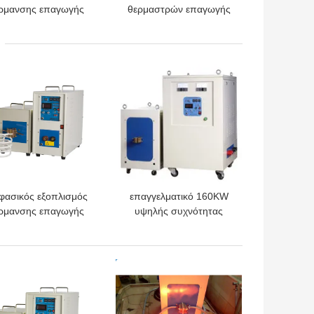
ρμανσης επαγωγής
θερμαστρών επαγωγής
λής αποδοτικότητας
συχνότητας 250KW
100KW για την
έξοχος ακουστικός που
όσβεση εργαλείων,
αποσβήνει τον
ΎΤΕΡΗ ΤΙΜΉ
ΚΑΛΎΤΕΡΗ ΤΙΜΉ
360V-520V
ηλεκτρομαγνητικό
εξοπλισμό θέρμανσης
φασικός εξοπλισμός
επαγγελματικό 160KW
ρμανσης επαγωγής
υψηλής συχνότητας
λής συχνότητας για
σύστημα υδρόψυξης
την απόσβεση
εξοπλισμού επαγωγής
ιφάνειας, 30-80KHZ
επεξεργαμένος με
ΎΤΕΡΗ ΤΙΜΉ
ΚΑΛΎΤΕΡΗ ΤΙΜΉ
θερμότητα