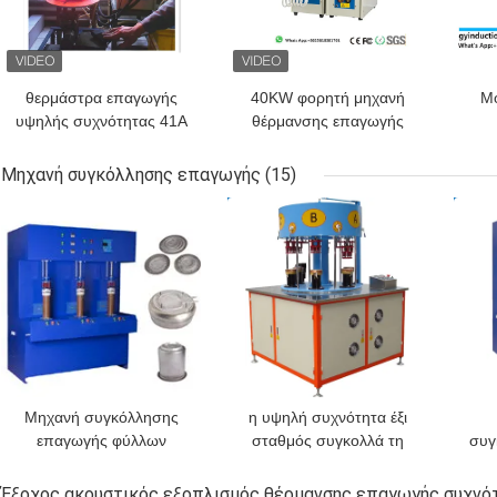
θερμάστρα επαγωγής
40KW φορητή μηχανή
M
υψηλής συχνότητας 41A
θέρμανσης επαγωγής
80KHZ 40KW για το
80KHZ IGBT
εξ
εργαλείο
γι
Μηχανή συγκόλλησης επαγωγής
(15)
ΚΑΛΎΤΕΡΗ ΤΙΜΉ
ΚΑΛΎΤΕΡΗ ΤΙΜΉ
ΚΑΛ
Μηχανή συγκόλλησης
η υψηλή συχνότητα έξι
επαγωγής φύλλων
σταθμός συγκολλά τη
συγ
αργιλίου με τις συσκευές
μηχανή θέρμανσης
υ
θέρμανσης επαγωγής
επαγωγής μηχανών
IG
Έξοχος ακουστικός εξοπλισμός θέρμανσης επαγωγής συχνό