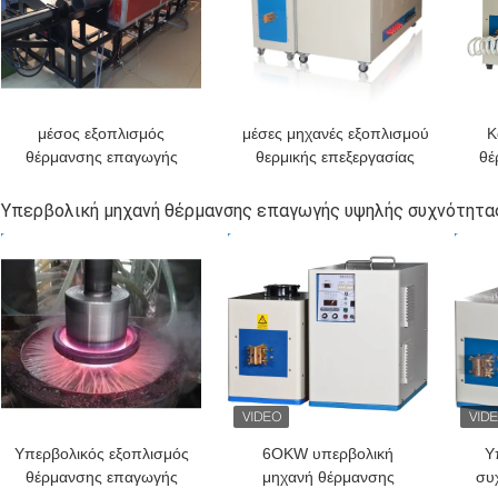
μέσος εξοπλισμός
μέσες μηχανές εξοπλισμού
Κ
θέρμανσης επαγωγής
θερμικής επεξεργασίας
θέ
συχνότητας υψηλής
επαγωγής συχνότητας
δύναμης 400KW για, 20-
ανόπτησης/Thermoforming
Υπερβολική μηχανή θέρμανσης επαγωγής υψηλής συχνότητα
50KHZ
ΚΑΛΎΤΕΡΗ ΤΙΜΉ
ΚΑΛΎΤΕΡΗ ΤΙΜΉ
ΚΑΛ
σ
μέ
Υπερβολικός εξοπλισμός
6OKW υπερβολική
Υ
θέρμανσης επαγωγής
μηχανή θέρμανσης
συ