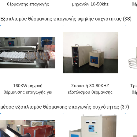
θέρμανσης επαγωγής
μηχανών 10-50khz
θέ
μετασχηματιστών με 10m
Fluctualting θερμικής
υψη
το καλώδιο
επεξεργασίας μετάλλων
Εξοπλισμός θέρμανσης επαγωγής υψηλής συχνότητας
(38)
με το βιομηχανικό ψυγείο
απ
ΚΑΛΎΤΕΡΗ ΤΙΜΉ
ΚΑΛΎΤΕΡΗ ΤΙΜΉ
ΚΑΛ
160KW μηχανή
Συσκευή 30-80KHZ
Τρι
θέρμανσης επαγωγής για
εξοπλισμού θέρμανσης
θέ
τη σε απευθείας σύνδεση
επαγωγής υψηλής
υψη
ανόπτηση ανοξείδωτου
συχνότητας
μέσος εξοπλισμός θέρμανσης επαγωγής συχνότητας
(37)
σφυρηλάτησης/
επ
ΚΑΛΎΤΕΡΗ ΤΙΜΉ
ΚΑΛΎΤΕΡΗ ΤΙΜΉ
ΚΑΛ
συναρμολογήσεων