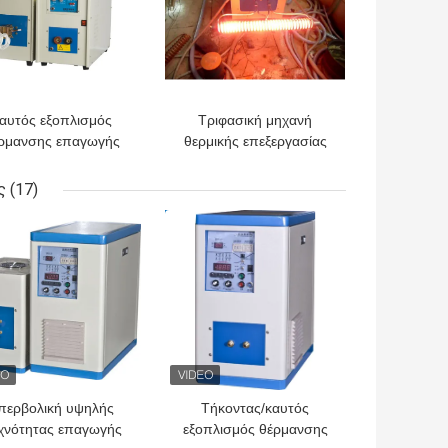
αυτός εξοπλισμός
Τριφασική μηχανή
ρμανσης επαγωγής
θερμικής επεξεργασίας
συχνότητας
επαγωγής συχνότητας
σφυρηλατημένων
250KW μέση για την
ς
(17)
κομματιών/
απόσβεση επιφάνειας
ΎΤΕΡΗ ΤΙΜΉ
ΚΑΛΎΤΕΡΗ ΤΙΜΉ
υναρμολογήσεων
σος, SGS ROHS CE
περβολική υψηλής
Τήκοντας/καυτός
χνότητας επαγωγής
εξοπλισμός θέρμανσης