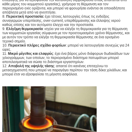
κάθε μέρος του κομματιού εργασίας), γρήγορα τη θέρμανση και τον
περιορισμένο oxic ορίζοντα, και μπορεί να φρουρήσει ενάντια σε οποιαδήποτε
απόβλητα μετά από να ανοπτήσει.
8.
Περιεκτική προστασία:
έχει τέτοιες λειτουργίες όπως τις ενδείξεις
συναγερμών υπερπίεσης, over-current, υπερθέρμανσης και έλλειψης νερού
καθώς επίσης και τον αυτόματο έλεγχο και την προστασία.
9.
Ελέγξιμη θερμοκρασία
: ισχύει για να ελέγξει τη θερμοκρασία για τη θέρμανση
των κομματιών εργασίας σύμφωνα με τον προετοιμασμένο χρόνο θέρμανσης, και
με αυτόν τον τρόπο να ελέγξει τη θερμοκρασία θέρμανσης σε ένα ορισμένο
τεχνικό σημείο.
10.
Περιεκτικό πλήρες σχέδιο φορτίων
: μπορεί να λειτουργήσει συνεχώς για 24
ώρες.
11.
Μικρό μέγεθος και ελαφρύς
: έχει ένα βάρος μόνο διάφορων δωδεκάδων των
χιλιογράμμων, των οποίων, το περιορισμένο διάστημα πατωμάτων μπορεί
αποτελεσματικά να σώσει το διάστημα εργαστηρίων.
12.
Αποβολή της υψηλής τάσης
: απαιτεί ότι κανένας επιταχύνω το
μετασχηματιστή που μπορεί να παραγάγει περίπου την τάση δέκα χιλιάδων, και
μπορεί έτσι να εξασφαλίσει τη μέγιστη ασφάλεια.