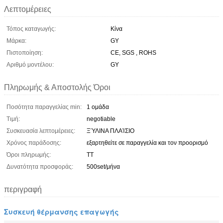
Λεπτομέρειες
Τόπος καταγωγής:
Κίνα
Μάρκα:
GY
Πιστοποίηση:
CE, SGS , ROHS
Αριθμό μοντέλου:
GY
Πληρωμής & Αποστολής Όροι
Ποσότητα παραγγελίας min:
1 ομάδα
Τιμή:
negotiable
Συσκευασία λεπτομέρειες:
ΞΎΛΙΝΑ ΠΛΑΊΣΙΟ
Χρόνος παράδοσης:
εξαρτηθείτε σε παραγγελία και τον προορισμό
Όροι πληρωμής:
TT
Δυνατότητα προσφοράς:
500set/μήνα
περιγραφή
Συσκευή θέρμανσης επαγωγής