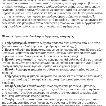
Τα βασικά συστατικά του συστήματος θέρμανσης επαγωγής περιλαμβάνουν τη
σπείρα επαγωγής, τη πηγή ισχύος εναλλασσόμενου ρεύματος και τα κομμάτια
εργασίας. Η σπείρα επαγωγής μπορεί να κατασκευαστεί στις διαφορετικές
μορφές σύμφωνα με τα διαφορετικά θερμαμένα αντικείμενα. Η σπείρα συνδέεται
με τη πηγή ισχύος που παρέχει το εναλλασσόμενο ρεύμα για τη σπείρα. Το
εναλλασσόμενο ρεύμα που κατέχεται από τη σπείρα μπορεί να δημιουργήσει ένα
εναλλασσόμενο μαγνητικό πεδίο που περνά μέσω των κομματιών εργασίας στη
ροή στροβίλου προϊόντων όπως απαιτείται από τη θέρμανση.
Πλεονεκτήματα του εξοπλισμού θέρμανσης επαγωγής
1. Γρήγορα θερμαίνοντας
: το ελάχιστο ποσοστό είναι λιγότερο από 1 δεύτερο
(το ποσοστό είναι διαθέσιμο για τη ρύθμιση και τον έλεγχο).
2.
Ευρεία κάλυψη της θέρμανσης
: μπορεί να χρησιμοποιηθεί στα διάφορα μέρη
μετάλλων θερμότητας (αντικαταστήστε τη μετακινούμενη σπείρα επαγωγής
σύμφωνα με τους διαφορετικούς λειτουργούντες διακόπτες).
3.
Εύκολη εγκατάσταση
: μπορεί να χρησιμοποιηθεί μόλις συνδεθεί με τη πηγή
ισχύος, το σωλήνα σπειρών επαγωγής καθώς επίσης και παροχής νερού και το
σωλήνα αύξησης είναι μικρό σε μέγεθος και ελαφρύ σε βάρος.
4.
Εύκολη λειτουργία
: μπορείτε να μάθετε να το λειτουργείτε μέσα σε αρκετά
πρακτικά.
5.
Γρήγορο ξεκίνημα
: μπορεί να αρχίσει για να εκτελεί τη λειτουργία θέρμανσης
με την προϋπόθεση ότι το νερό και η παροχή ηλεκτρικού ρεύματος είναι
διαθέσιμα.
6.
Χαμηλής ισχύος κατανάλωση
: Όπως συγκρίνεται με τους συμβατικούς
κενούς εξοπλισμούς υψηλής συχνότητας σωλήνων, μπορεί να σώσει τη δύναμη
από περίπου 70%. Όσο μικρότερο το μέγεθος του κομματιού εργασίας είναι, η
πιό μικρή κατανάλωση ισχύος θα ήταν.
7.
Υψηλή αποτελεσματικότητα:
έχει τέτοια χαρακτηριστικά γνωρίσματα όπως
την ομοιόμορφη θέρμανση (ισχύει για να ρυθμίσει το διάστημα της σπείρας
επαγωγής για να εξασφαλίσει την κατάλληλη θερμοκρασία όπως απαιτείται από