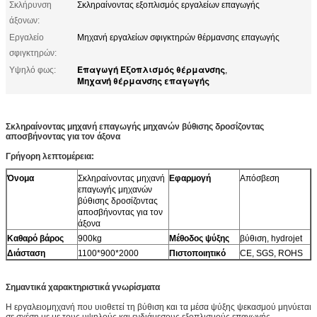
Σκλήρυνση
Σκληραίνοντας εξοπλισμός εργαλείων επαγωγής
άξονων:
Εργαλείο
Μηχανή εργαλείων σφιγκτηρών θέρμανσης επαγωγής
σφιγκτηρών:
Επαγωγή Εξοπλισμός θέρμανσης
Υψηλό φως:
,
Μηχανή θέρμανσης επαγωγής
Σκληραίνοντας μηχανή επαγωγής μηχανών βύθισης δροσίζοντας
αποσβήνοντας για τον άξονα
Γρήγορη λεπτομέρεια:
Όνομα
Σκληραίνοντας μηχανή
Εφαρμογή
Απόσβεση
επαγωγής μηχανών
βύθισης δροσίζοντας
αποσβήνοντας για τον
άξονα
Καθαρό βάρος
900kg
Μέθοδος ψύξης
βύθιση, hydrojet
Διάσταση
1100*900*2000
Πιστοποιητικό
CE, SGS, ROHS
Σημαντικά χαρακτηριστικά γνωρίσματα
Η εργαλειομηχανή που υιοθετεί τη βύθιση και τα μέσα ψύξης ψεκασμού μηνύεται
σε σχέση με με τους υψηλούς και ενδιάμεσους εξοπλισμούς επαγωγής