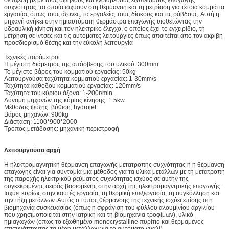
συχνότητας, τα οποία ισχύουν στη θέρμανση και τη μετρίαση για τέτοια κομμάτια
εργασίας όπως τους άξονες, τα εργαλεία, τους δίσκους και τις ράβδους. Αυτή η
μηχανή ανήκει στην ημιαυτόματη θερμάστρα επαγωγής υιοθετώντας την
υδραυλική κίνηση και τον ηλεκτρικό έλεγχο, ο οποίος έχει το εγχειρίδιο, τη
μέτρηση σε ίντσες και τις αυτόματες λειτουργίες όπως απαιτείται από τον ακριβή
προσδιορισμό θέσης και την εύκολη λειτουργία
Τεχνικές παράμετροι
Η μέγιστη διάμετρος της απόσβεσης του υλικού: 300mm
Το μέγιστο βάρος του κομματιού εργασίας: 50kg
Λειτουργούσα ταχύτητα κομματιού εργασίας: 1-30mm/s
Ταχύτητα καθόδου κομματιού εργασίας: 120mm/s
Ταχύτητα του κύριου άξονα: 1-200r/min
Δύναμη μηχανών της κύριας κίνησης: 1.5kw
Μέθοδος ψύξης: βύθιση, hydrojet
Βάρος μηχανών: 900kg
Διάσταση: 1100*900*2000
Τρόπος μετάδοσης: μηχανική περιστροφή
Λειτουργούσα αρχή
Η ηλεκτρομαγνητική θέρμανση επαγωγής μετατροπής συχνότητας ή η θέρμανση
επαγωγής είναι για συντομία μια μέθοδος για τα υλικά μετάλλων με τη μετατροπή
της παροχής ηλεκτρικού ρεύματος συχνότητας ισχύος σε αυτήν της
συγκεκριμένης σειράς βασισμένης στην αρχή της ηλεκτρομαγνητικής επαγωγής.
Ισχύει κυρίως στην καυτές εργασία, τη θερμική επεξεργασία, τη συγκόλληση και
την τήξη μετάλλων. Αυτός ο τύπος θέρμανσης της τεχνικής ισχύει επίσης στη
βιομηχανία συσκευασίας (όπως η σφράγιση του φύλλου αλουμινίου αργιλίου
που χρησιμοποιείται στην ιατρική και τη βιομηχανία τροφίμων), υλικό
ημιαγωγών (όπως το εξωθημένο monocrystalline πυρίτιο και θερμαμένος
επισυνάπτοντας τα μέρη μετάλλων για το αυτόματο γυαλί).