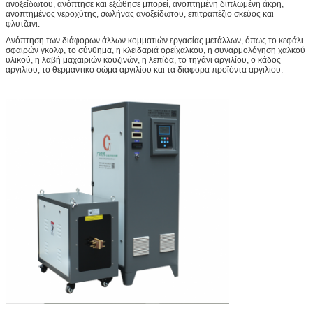
ανοξείδωτου, ανόπτησε και εξώθησε μπορεί, ανοπτημένη διπλωμένη άκρη,
ανοπτημένος νεροχύτης, σωλήνας ανοξείδωτου, επιτραπέζιο σκεύος και
φλυτζάνι.
Ανόπτηση των διάφορων άλλων κομματιών εργασίας μετάλλων, όπως το κεφάλι
σφαιρών γκολφ, το σύνθημα, η κλειδαριά ορείχαλκου, η συναρμολόγηση χαλκού
υλικού, η λαβή μαχαιριών κουζινών, η λεπίδα, το τηγάνι αργιλίου, ο κάδος
αργιλίου, το θερμαντικό σώμα αργιλίου και τα διάφορα προϊόντα αργιλίου.