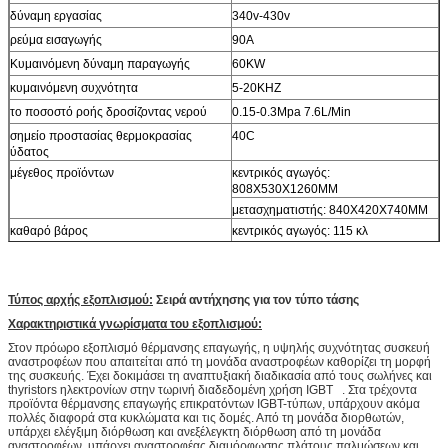
δύναμη εργασίας
340v-430v
ρεύμα εισαγωγής
90A
Κυμαινόμενη δύναμη παραγωγής
60KW
κυμαινόμενη συχνότητα
5-20KHZ
το ποσοστό ροής δροσίζοντας νερού
0.15-0.3Mpa 7.6L/Min
σημείο προστασίας θερμοκρασίας
40C
ύδατος
μέγεθος προϊόντων
κεντρικός αγωγός:
808X530X1260MM
μετασχηματιστής: 840X420X740MM
καθαρό βάρος
κεντρικός αγωγός: 115 κλ
μετασχηματιστής: 76,5 κλ
Τύπος αρχής εξοπλισμού:
Σειρά αντήχησης για τον τύπο τάσης
Χαρακτηριστικά γνωρίσματα του εξοπλισμού:
Στον πρόωρο εξοπλισμό θέρμανσης επαγωγής, η υψηλής συχνότητας συσκευή
αναστροφέων που απαιτείται από τη μονάδα αναστροφέων καθορίζει τη μορφή
της συσκευής. Έχει δοκιμάσει τη αναπτυξιακή διαδικασία από τους σωλήνες και
thyristors ηλεκτρονίων στην τωρινή διαδεδομένη χρήση IGBT . Στα τρέχοντα
προϊόντα θέρμανσης επαγωγής επικρατόντων IGBT-τύπων, υπάρχουν ακόμα
πολλές διαφορά στα κυκλώματα και τις δομές. Από τη μονάδα διορθωτών,
υπάρχει ελέγξιμη διόρθωση και ανεξέλεγκτη διόρθωση από τη μονάδα
αναστροφέων, υπάρχει αναστροφέας διαμόρφωσης πλάτους παλμώσεων και