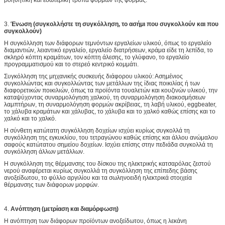
3.
Ένωση (συγκολλήστε τη συγκόλληση, το ασήμι που συγκολλούν και που
συγκολλούν)
Η συγκόλληση των διάφορων τεμνόντων εργαλείων υλικού, όπως το εργαλείο
διαμαντιών, λειαντικό εργαλείο, εργαλείο διατρήσεων, κράμα είδε τη λεπίδα, το
σκληρό κόπτη κραμάτων, τον κόπτη άλεσης, το γλύφανο, το εργαλείο
προγραμματισμού και το στερεό κεντρικό κομμάτι.
Συγκόλληση της μηχανικής συσκευής διάφορου υλικού: Ασημένιος
συγκολλώντας και συγκολλώντας των μετάλλων της ίδιας ποικιλίας ή των
διαφορετικών ποικιλιών, όπως τα προϊόντα τουαλετών και κουζινών υλικού, την
καταψύχοντας συναρμολόγηση χαλκού, τη συναρμολόγηση διακοσμήσεων
λαμπτήρων, τη συναρμολόγηση φορμών ακρίβειας, τη λαβή υλικού, eggbeater,
το χάλυβα κραμάτων και χάλυβας, το χάλυβα και το χαλκό καθώς επίσης και το
χαλκό και το χαλκό.
Η σύνθετη κατώτατη συγκόλληση δοχείων ισχύει κυρίως συγκολλά τη
συγκόλληση της εγκυκλίου, του τετραγώνου καθώς επίσης και άλλου ανώμαλου
σαφούς κατώτατου σημείου δοχείων. Ισχύει επίσης στην πεδιάδα συγκολλά τη
συγκόλληση άλλων μετάλλων.
Η συγκόλληση της θέρμανσης του δίσκου της ηλεκτρικής κατσαρόλας ζεστού
νερού αναφέρεται κυρίως συγκολλά τη συγκόλληση της επίπεδης βάσης
ανοξείδωτου, το φύλλο αργιλίου και τα σωληνοειδή ηλεκτρικά στοιχεία
θέρμανσης των διάφορων μορφών.
4.
Ανόπτηση (μετρίαση και διαμόρφωση)
Η ανόπτηση των διάφορων προϊόντων ανοξείδωτου, όπως η λεκάνη