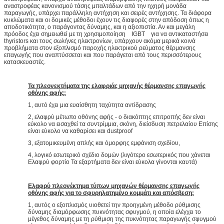
αναστροφέας κανονισμού τάσης μπαλτάδων από την ηχηρή μονάδα
παραγωγής, υπάρχει παράλληλη αντήχηση και σειρές αντήχησης. Τα διάφορα
κυκλώματα και οι δομικές μέθοδοι έχουν τις διαφορές στην απόδοση όπως η
αποδοτικότητα, ο παράγοντας δύναμης, και η αξιοπιστία. Αν και μεγάλη
πρόοδος έχει σημειωθεί με τη χρησιμοποίηση IGBT για να αντικαταστήσει
thyristors και τους σωλήνες ηλεκτρονίων, υπάρχουν ακόμα μερικά κοινά
προβλήματα στον εξοπλισμό παροχής ηλεκτρικού ρεύματος θέρμανσης
επαγωγής που αναπτύσσεται και που παράγεται από τους περισσότερους
κατασκευαστές.
Τα πλεονεκτήματα της ελαφριάς μηχανής θέρμανσης επαγωγής
οθόνης αφής:
1, αυτό έχει μια ευαίσθητη ταχύτητα αντίδρασης
2, ελαφρύ μέτωπο οθόνης αφής - ο διακόπτης επιτροπής δεν είναι
εύκολο να εισαχθεί τα συντρίμμια, σκόνη, διείσδυση πετρελαίου Επίσης
είναι εύκολο να καθαρίσει και dustproof
3, εξατομικευμένη απλής και όμορφης εμφάνιση σχεδίου,
4, λογικό εσωτερικό σχέδιο δομών (λιγότερο εσωτερικός που χάνεται
Ελαφρύ φορτίο Τα εξαρτήματα δεν είναι εύκολα γίνονται καυτά)
Ελαφρύ πλεονέκτημα τύπων μηχανών θέρμανσης επαγωγής
οθόνης αφής για το σφυρηλατημένο κομμάτι και απόσβεση:
1, αυτός ο εξοπλισμός υιοθετεί την προηγμένη μέθοδο ρύθμισης
δύναμης διαμόρφωσης πυκνότητας σφυγμού, η οποία ελέγχει το
μέγεθος δύναμης με τη ρύθμιση της πυκνότητας παραγωγής σφυγμού