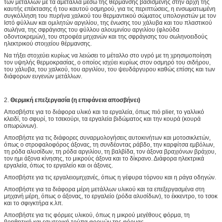
των μετάλλων με τα αμέταλλα μέσω της θέρμανσης βασισμένης στην αρχή της
καυτής επέκτασης ή του καυτού οσμηρού, για τις περιπτώσεις, η ενσωματωμένη
συγκόλληση του πυρήνα χαλκού του θερμαντικού σώματος υπολογιστών με τον
Ιστό φύλλων και ομιλητών αργιλίου, της ένωσης του χάλυβα και του πλαστικού
σωλήνα, της σφράγισης του φύλλου αλουμινίου αργιλίου (φλούδα
οδοντοκρεμών), του στροφέα μηχανών και της σφράγισης του σωληνοειδούς
ηλεκτρικού στοιχείου θέρμανσης.
Να τήξει στοχεύει κυρίως να λειώσει το μέταλλο στο υγρό με τη χρησιμοποίηση
τον υψηλής θερμοκρασίας, ο οποίος ισχύει κυρίως στον οσμηρό του σιδήρου,
του χάλυβα, του χαλκού, του αργιλίου, του ψευδάργυρου καθώς επίσης και των
διάφορων ευγενών μετάλλων.
2.
Θερμική επεξεργασία (η επιφάνεια αποσβήνει)
Αποσβήστε για το διάφορα υλικό και τα εργαλεία, όπως πιό plier, το γαλλικό
κλειδί, το σφυρί, το τσεκούρι, τα εργαλεία βιδώματος και την κουρά (κουρά
οπωρώνων).
Αποσβήστε για τις διάφορες συναρμολογήσεις αυτοκινήτων και μοτοσικλετών,
όπως ο στροφαλοφόρος άξονας, τη συνδέοντας ράβδο, την καρφίτσα εμβόλων,
τη ρόδα αλυσίδων, τη ρόδα αργιλίου, τη βαλβίδα, τον άξονα βραχιόνων βράχου,
τον ημι άξονα κίνησης, το μικρούς άξονα και το δίκρανο. Διάφορα ηλεκτρικά
εργαλεία, όπως το εργαλείο και οι άξονες.
Αποσβήστε για τις εργαλειομηχανές, όπως η γέφυρα τόρνου και η ράγα οδηγών.
Αποσβήστε για τα διάφορα μέρη μετάλλων υλικού και τα επεξεργασμένα στη
μηχανή μέρη, όπως ο άξονας, το εργαλείο (ρόδα αλυσίδων), το έκκεντρο, το τσοκ
και το σφιγκτήρα κ.λπ.
Αποσβήστε για τις φόρμες υλικού, όπως η μικρού μεγέθους φόρμα, τη
βοηθητική και εσωτερική τρύπα φορμών της φόρμας.