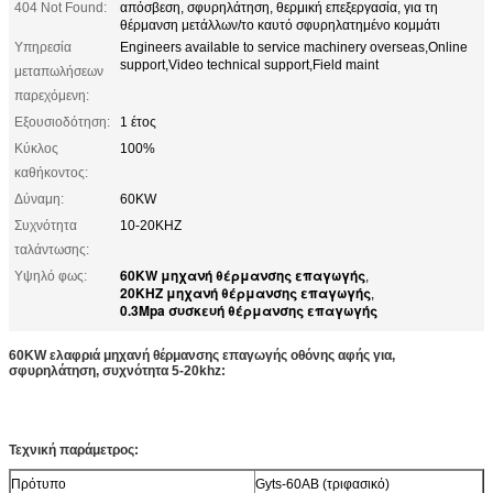
404 Not Found:
απόσβεση, σφυρηλάτηση, θερμική επεξεργασία, για τη
θέρμανση μετάλλων/το καυτό σφυρηλατημένο κομμάτι
Υπηρεσία
Engineers available to service machinery overseas,Online
support,Video technical support,Field maint
μεταπωλήσεων
παρεχόμενη:
Εξουσιοδότηση:
1 έτος
Κύκλος
100%
καθήκοντος:
Δύναμη:
60KW
Συχνότητα
10-20KHZ
ταλάντωσης:
60KW μηχανή θέρμανσης επαγωγής
Υψηλό φως:
,
20KHZ μηχανή θέρμανσης επαγωγής
,
0.3Mpa συσκευή θέρμανσης επαγωγής
60KW ελαφριά μηχανή θέρμανσης επαγωγής οθόνης αφής για,
σφυρηλάτηση, συχνότητα 5-20khz:
Τεχνική παράμετρος:
Πρότυπο
Gyts-60AB (τριφασικό)