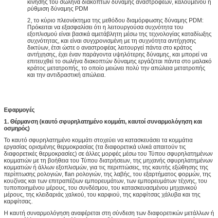
κίνησης του σωλήνα διακοπτών δύναμης αναστροφέων, καλούμενου η
ρύθμιση δύναμης PDM
2, το κύριο πλεονέκτημα της μεθόδου διαμόρφωσης δύναμης PDM:
Πρόκειται να εξασφαλίσει ότι η λειτουργούσα συχνότητα του
εξοπλισμού είναι βασικά αμετάβλητη μέσω της τεχνολογίας καταδίωξης
συχνότητας, και είναι συγχρονισμένη με τη συχνότητα αντήχησης
δικτύων, έτσι ώστε ο αναστροφέας λειτουργεί πάντα στο κράτος
αντήχησης, έχει έναν παράγοντα υψηλότερης δύναμης, και μπορεί να
επιτευχθεί το σωλήνα διακοπτών δύναμης εργάζεται πάντα στο μαλακό
κράτος μετατροπής, το οποίο μειώνει πολύ την απώλεια μετατροπής
και την αντιδραστική απώλεια.
Εφαρμογές
1. Θέρμανση (καυτό σφυρηλατημένο κομμάτι, καυτοί συναρμολόγηση και
οσμηρός)
Το καυτό σφυρηλατημένο κομμάτι στοχεύει να κατασκευάσει τα κομμάτια
εργασίας ορισμένης θερμοκρασίας (τα διαφορετικά υλικά απαιτούν τις
διαφορετικές θερμοκρασίες) σε άλλες μορφές μέσω του Τύπου σφυρηλατημένων
κομματιών με τη βοήθεια του Τύπου διατρήσεων, της μηχανής σφυρηλατημένων
κομματιών ή άλλων εξοπλισμών, για τις περιπτώσεις, της καυτής εξώθησης της
περίπτωσης ρολογιών, flan ρολογιών, της λαβής, του εξαρτήματος φορμών, της
κουζίνας και των επιτραπέζιων εμπορευμάτων, των εμπορευμάτων τέχνης, του
τυποποιημένου μέρους, του συνδέσμου, του κατασκευασμένου μηχανικού
μέρους, της κλειδαριάς χαλκού, του καρφιού, της καρφίτσας χάλυβα και της
καρφίτσας.
Η καυτή συναρμολόγηση αναφέρεται στη σύνδεση των διαφορετικών μετάλλων ή