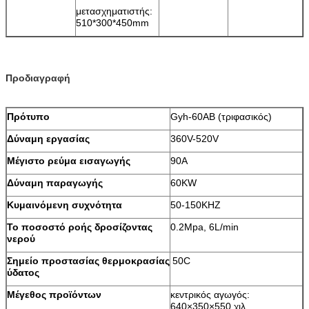
μετασχηματιστής:
510*300*450mm
Προδιαγραφή
Πρότυπο
Gyh-60AB (τριφασικός)
Δύναμη εργασίας
360V-520V
Μέγιστο ρεύμα εισαγωγής
90A
Δύναμη παραγωγής
60KW
Κυμαινόμενη συχνότητα
50-150KHZ
Το ποσοστό ροής δροσίζοντας
0.2Mpa, 6L/min
νερού
Σημείο προστασίας θερμοκρασίας
50C
ύδατος
Μέγεθος προϊόντων
κεντρικός αγωγός:
640×350×550 χιλ.