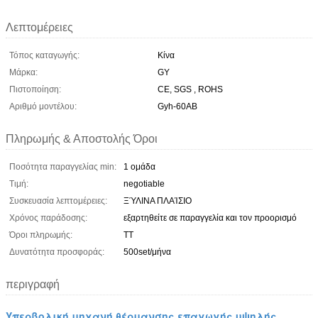
Λεπτομέρειες
Τόπος καταγωγής:
Κίνα
Μάρκα:
GY
Πιστοποίηση:
CE, SGS , ROHS
Αριθμό μοντέλου:
Gyh-60AB
Πληρωμής & Αποστολής Όροι
Ποσότητα παραγγελίας min:
1 ομάδα
Τιμή:
negotiable
Συσκευασία λεπτομέρειες:
ΞΎΛΙΝΑ ΠΛΑΊΣΙΟ
Χρόνος παράδοσης:
εξαρτηθείτε σε παραγγελία και τον προορισμό
Όροι πληρωμής:
TT
Δυνατότητα προσφοράς:
500set/μήνα
περιγραφή
Υπερβολική μηχανή θέρμανσης επαγωγής υψηλής