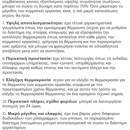
συμβατικούς κενούς εξοπλισμούς υψηλής συχνότητας σωλήνων,
μπορεί να σώσει τη δύναμη κατά περίπου 70%. Όσο μικρότερο το
μέγεθος του κομματιού εργασίας είναι, η πιό μικρή κατανάλωση
ισχύος θα ήταν.
Υψηλή αποτελεσματικότητα:
έχει τέτοια χαρακτηριστικά
7.
γνωρίσματα όπως την ομοιόμορφη θέρμανση (ισχύει για να ρυθμίσει
το διάστημα της σπείρας επαγωγής για να εξασφαλίσει την
κατάλληλη θερμοκρασία όπως απαιτείται από κάθε μέρος του
κομματιού εργασίας), γρήγορα τη θέρμανση και τον περιορισμένο
oxic ορίζοντα, και μπορεί να φρουρήσει ενάντια σε οποιαδήποτε
απόβλητα μετά από να ανοπτήσει.
Περιεκτική προστασία:
έχει τέτοιες λειτουργίες όπως τις ενδείξεις
8.
συναγερμών υπερπίεσης, over-current, υπερθέρμανσης και
έλλειψης νερού καθώς επίσης και τον αυτόματο έλεγχο και την
προστασία.
Ελέγξιμη θερμοκρασία
: ισχύει για να ελέγξει τη θερμοκρασία για
9.
τη θέρμανση των κομματιών εργασίας σύμφωνα με τον
προετοιμασμένο χρόνο θέρμανσης, και με αυτόν τον τρόπο να
ελέγξει τη θερμοκρασία θέρμανσης σε ένα ορισμένο τεχνικό σημείο.
Περιεκτικό πλήρες σχέδιο φορτίων
: μπορεί να λειτουργήσει
10.
συνεχώς για 24 ώρες.
Μικρό μέγεθος και ελαφρύς
: έχει ένα βάρος μόνο διάφορων
11.
δωδεκάδων των χιλιογράμμων, των οποίων, το περιορισμένο
διάστημα πατωμάτων μπορεί αποτελεσματικά να σώσει το διάστημα
εργαστηρίων.