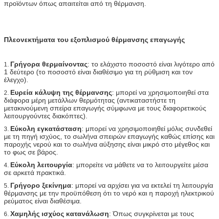
προϊόντων όπως απαιτείται από τη θέρμανση.
Πλεονεκτήματα του εξοπλισμού θέρμανσης επαγωγής
Γρήγορα θερμαίνοντας
: το ελάχιστο ποσοστό είναι λιγότερο από
1.
1 δεύτερο (το ποσοστό είναι διαθέσιμο για τη ρύθμιση και τον
έλεγχο).
Ευρεία κάλυψη της θέρμανσης
: μπορεί να χρησιμοποιηθεί στα
2.
διάφορα μέρη μετάλλων θερμότητας (αντικαταστήστε τη
μετακινούμενη σπείρα επαγωγής σύμφωνα με τους διαφορετικούς
λειτουργούντες διακόπτες).
Εύκολη εγκατάσταση
: μπορεί να χρησιμοποιηθεί μόλις συνδεθεί
3.
με τη πηγή ισχύος, το σωλήνα σπειρών επαγωγής καθώς επίσης και
παροχής νερού και το σωλήνα αύξησης είναι μικρό στο μέγεθος και
το φως σε βάρος.
Εύκολη λειτουργία
: μπορείτε να μάθετε να το λειτουργείτε μέσα
4.
σε αρκετά πρακτικά.
Γρήγορο ξεκίνημα
: μπορεί να αρχίσει για να εκτελεί τη λειτουργία
5.
θέρμανσης με την προϋπόθεση ότι το νερό και η παροχή ηλεκτρικού
ρεύματος είναι διαθέσιμα.
Χαμηλής ισχύος κατανάλωση
: Όπως συγκρίνεται με τους
6.