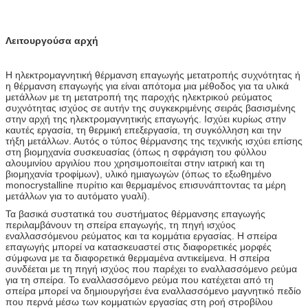
Λειτουργούσα αρχή
Η ηλεκτρομαγνητική θέρμανση επαγωγής μετατροπής συχνότητας ή
η θέρμανση επαγωγής για είναι απότομα μια μέθοδος για τα υλικά
μετάλλων με τη μετατροπή της παροχής ηλεκτρικού ρεύματος
συχνότητας ισχύος σε αυτήν της συγκεκριμένης σειράς βασισμένης
στην αρχή της ηλεκτρομαγνητικής επαγωγής. Ισχύει κυρίως στην
καυτές εργασία, τη θερμική επεξεργασία, τη συγκόλληση και την
τήξη μετάλλων. Αυτός ο τύπος θέρμανσης της τεχνικής ισχύει επίσης
στη βιομηχανία συσκευασίας (όπως η σφράγιση του φύλλου
αλουμινίου αργιλίου που χρησιμοποιείται στην ιατρική και τη
βιομηχανία τροφίμων), υλικό ημιαγωγών (όπως το εξωθημένο
monocrystalline πυρίτιο και θερμαμένος επισυνάπτοντας τα μέρη
μετάλλων για το αυτόματο γυαλί).
Τα βασικά συστατικά του συστήματος θέρμανσης επαγωγής
περιλαμβάνουν τη σπείρα επαγωγής, τη πηγή ισχύος
εναλλασσόμενου ρεύματος και τα κομμάτια εργασίας. Η σπείρα
επαγωγής μπορεί να κατασκευαστεί στις διαφορετικές μορφές
σύμφωνα με τα διαφορετικά θερμαμένα αντικείμενα. Η σπείρα
συνδέεται με τη πηγή ισχύος που παρέχει το εναλλασσόμενο ρεύμα
για τη σπείρα. Το εναλλασσόμενο ρεύμα που κατέχεται από τη
σπείρα μπορεί να δημιουργήσει ένα εναλλασσόμενο μαγνητικό πεδίο
που περνά μέσω των κομματιών εργασίας στη ροή στροβίλου