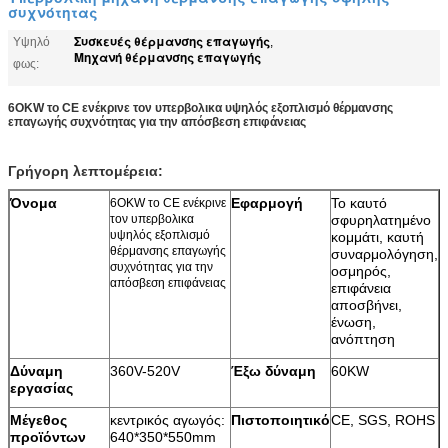
συχνότητας
Συσκευές θέρμανσης επαγωγής
Υψηλό
,
Μηχανή θέρμανσης επαγωγής
φως:
6OKW το CE ενέκρινε τον υπερβολικα υψηλός εξοπλισμό θέρμανσης
επαγωγής συχνότητας για την απόσβεση επιφάνειας
Γρήγορη λεπτομέρεια:
Όνομα
Εφαρμογή
Το καυτό
6OKW το CE ενέκρινε
τον υπερβολικα
σφυρηλατημένο
υψηλός εξοπλισμό
κομμάτι, καυτή
θέρμανσης επαγωγής
συναρμολόγηση,
συχνότητας για την
οσμηρός,
απόσβεση επιφάνειας
επιφάνεια
αποσβήνει,
ένωση,
ανόπτηση
Δύναμη
360V-520V
Έξω δύναμη
60KW
εργασίας
Μέγεθος
κεντρικός αγωγός:
Πιστοποιητικό
CE, SGS, ROHS
προϊόντων
640*350*550mm