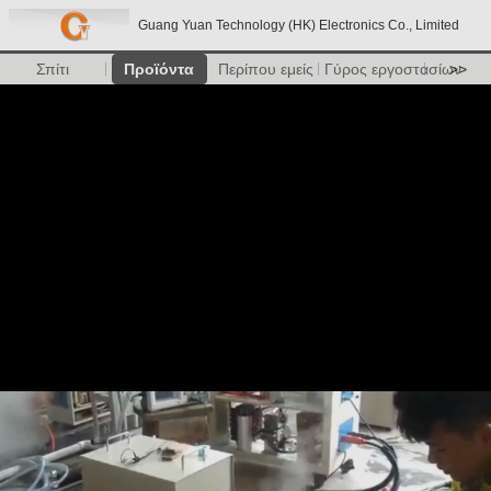
Guang Yuan Technology (HK) Electronics Co., Limited
Σπίτι
Προϊόντα
Περίπου εμείς
Γύρος εργοστασίων
>>