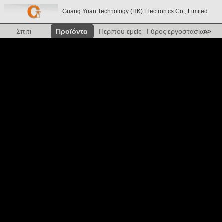
Guang Yuan Technology (HK) Electronics Co., Limited
Σπίτι
Προϊόντα
Περίπου εμείς
Γύρος εργοστασίων
>>