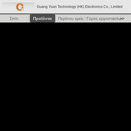
Guang Yuan Technology (HK) Electronics Co., Limited
Σπίτι
Προϊόντα
Περίπου εμείς
Γύρος εργοστασίων
>>