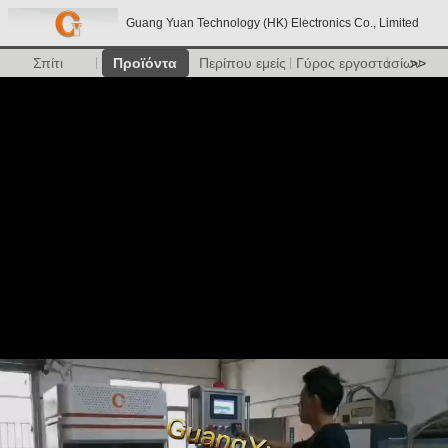
Guang Yuan Technology (HK) Electronics Co., Limited
Σπίτι
Προϊόντα
Περίπου εμείς
Γύρος εργοστασίων
>>